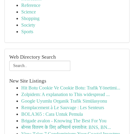
Reference
Science
Shopping
Society
Sports
Web Directory Search
New Site Listings
Hit Botu Cookie Ve Cookie Botu: Trafik Yönetimi...
Zolpidem: A explanation to This widespread ...
Google Uyumlu Organik Trafik Simülasyonu
Remplacement à Le Sauvage : Les Senteurs
BOLA365 : Cara Untuk Pemula
Brigade avalon - Knowing The Best For You
बोनस वितरण के लिए अनिवार्य दस्तावेज: BNS, BN...
View Talay 7 Condominium: Your Coastal Investme...