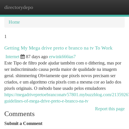
directorydepo
Togg
navi
Home
1
Getting My Mega drive preto e branco na tv To Work
Internet
87 days ago
erwink666ias7
Este Tipo de filtro pode ajudar também com o dithering, mas por
ser indiscriminado causa perda maior de qualidade na imagem
geral. shimmering Obviamente que pixels novos precisam ser
criados, e um algoritmo cria pixels com a mesma cor ao lado dos
pixels originais. O método base usado pelos emuladores
https://megadrivepretoebranconatv57801.mybuzzblog.com/21359267
guidelines-of-mega-drive-preto-e-branco-na-tv
Report this page
Comments
Submit a Comment