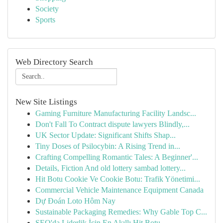
Society
Sports
Web Directory Search
New Site Listings
Gaming Furniture Manufacturing Facility Landsc...
Don't Fall To Contract dispute lawyers Blindly,...
UK Sector Update: Significant Shifts Shap...
Tiny Doses of Psilocybin: A Rising Trend in...
Crafting Compelling Romantic Tales: A Beginner'...
Details, Fiction And old lottery sambad lottery...
Hit Botu Cookie Ve Cookie Botu: Trafik Yönetimi...
Commercial Vehicle Maintenance Equipment Canada
Dự Đoán Loto Hôm Nay
Sustainable Packaging Remedies: Why Gable Top C...
SEO'da Liderlik İçin En Akıllı Hit Botu