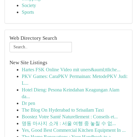
Society
Sports
Web Directory Search
New Site Listings
Hartes FSK Online Video mit uners&auml;ttliche...
PKV Games: CaraPKV Permainan: MetodePKV Judi:
L...
Hotel Dieng: Pesona Keindahan Keagungan Alam
da...
Dr pen
The Blog On Hyderabad to Srisailam Taxi
Boostez Votre Santé Naturellement : Conseils et...
명동 마사지 소개 : 서울 여행 중 놓칠 수 없...
Yes, Good Best Commercial Kitchen Equipment In ...
The Home Renovations : Your Handbook to a ...