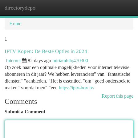
directorydepo
Togg
navi
Home
1
IPTV Kopen: De Beste Opties in 2024
Internet
82 days ago
miriamhitq470300
Op zoek naar een optimale mogelijkheden voor internet televisie
abonneren in dit jaar? We hebben leveranciers" van" fantastische
diensten" "aanbieden. "Het is essentieel "om "goed onderzoek te
maken" voordat men" "een
https://iptv-box.tv/
Report this page
Comments
Submit a Comment