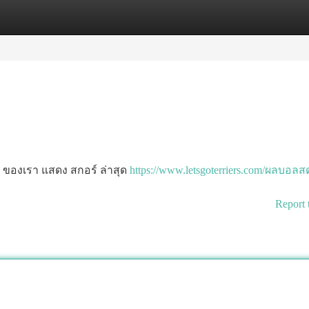
tegories
Register
Login
ต์ ของเรา แสดง สกอร์ ล่าสุด
https://www.letsgoterriers.com/ผลบอลส
Report 