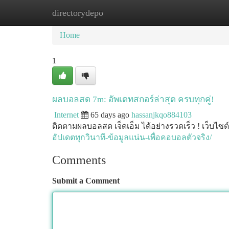
directorydepo
Home
New Site Listings
Add Site
Ca
Home
1
ผลบอลสด 7m: อัพเดทสกอร์ล่าสุด ครบทุกคู่!
Internet
65 days ago
hassanjkqo884103
ติดตามผลบอลสด เจ็ดเอ็ม ได้อย่างรวดเร็ว ! เว็บไซ
อัปเดตทุกวินาที-ข้อมูลแน่น-เพื่อคอบอลตัวจริง/
Comments
Submit a Comment