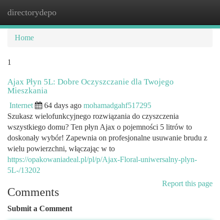
directorydepo
Togg
navi
Home
1
Ajax Płyn 5L: Dobre Oczyszczanie dla Twojego
Mieszkania
Internet
64 days ago
mohamadgahf517295
Szukasz wielofunkcyjnego rozwiązania do czyszczenia
wszystkiego domu? Ten płyn Ajax o pojemności 5 litrów to
doskonały wybór! Zapewnia on profesjonalne usuwanie brudu z
wielu powierzchni, włączając w to
https://opakowaniadeal.pl/pl/p/Ajax-Floral-uniwersalny-plyn-
5L-/13202
Report this page
Comments
Submit a Comment