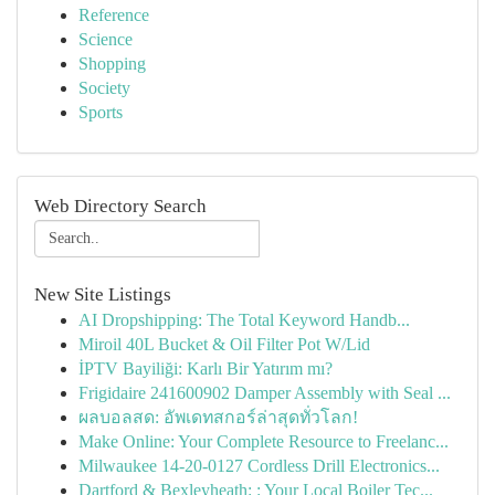
Reference
Science
Shopping
Society
Sports
Web Directory Search
New Site Listings
AI Dropshipping: The Total Keyword Handb...
Miroil 40L Bucket & Oil Filter Pot W/Lid
İPTV Bayiliği: Karlı Bir Yatırım mı?
Frigidaire 241600902 Damper Assembly with Seal ...
ผลบอลสด: อัพเดทสกอร์ล่าสุดทั่วโลก!
Make Online: Your Complete Resource to Freelanc...
Milwaukee 14-20-0127 Cordless Drill Electronics...
Dartford & Bexleyheath: : Your Local Boiler Tec...