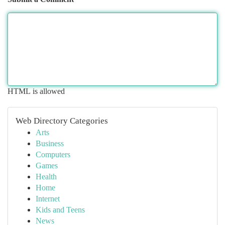
HTML is allowed
Web Directory Categories
Arts
Business
Computers
Games
Health
Home
Internet
Kids and Teens
News