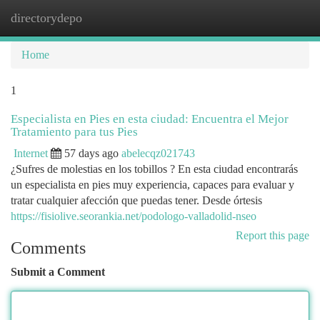
directorydepo
Togg
navi
Home
1
Especialista en Pies en esta ciudad: Encuentra el Mejor
Tratamiento para tus Pies
Internet
57 days ago
abelecqz021743
¿Sufres de molestias en los tobillos ? En esta ciudad encontrarás
un especialista en pies muy experiencia, capaces para evaluar y
tratar cualquier afección que puedas tener. Desde órtesis
https://fisiolive.seorankia.net/podologo-valladolid-nseo
Report this page
Comments
Submit a Comment