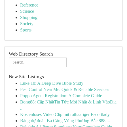
Reference
Science
Shopping
Society
Sports
Web Directory Search
New Site Listings
Luke 10: A Deep Dive Bible Study
Pest Control Near Me: Quick & Reliable Services
Poppo Agent Registration: A Complete Guide
Bong88: Cập NhậtTin Tức Mới Nhất & Link VàoĐịa
...
Kostenloses Video Clip mit rothaariger Escortlady
Bảng dự đoán Ba Càng Vùng Phương Bắc 888 ...
Reliable A4 Paper Suppliers: Your Complete Guide