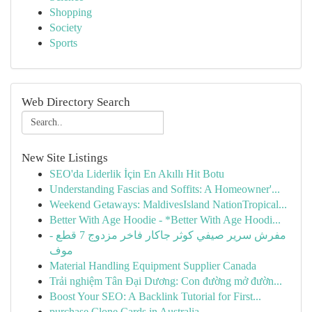
Shopping
Society
Sports
Web Directory Search
New Site Listings
SEO'da Liderlik İçin En Akıllı Hit Botu
Understanding Fascias and Soffits: A Homeowner'...
Weekend Getaways: MaldivesIsland NationTropical...
Better With Age Hoodie - *Better With Age Hoodi...
مفرش سرير صيفي كوثر جاكار فاخر مزدوج 7 قطع -
موف
Material Handling Equipment Supplier Canada
Trải nghiệm Tân Đại Dương: Con đường mở đườn...
Boost Your SEO: A Backlink Tutorial for First...
purchase Clone Cards in Australia