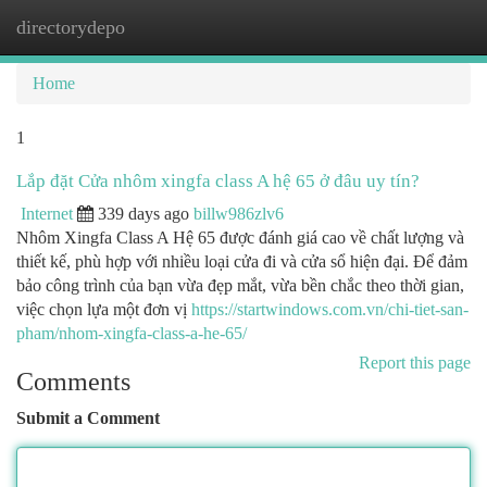
directorydepo
Togg
navi
Home
1
Lắp đặt Cửa nhôm xingfa class A hệ 65 ở đâu uy tín?
Internet
339 days ago
billw986zlv6
Nhôm Xingfa Class A Hệ 65 được đánh giá cao về chất lượng và
thiết kế, phù hợp với nhiều loại cửa đi và cửa sổ hiện đại. Để đảm
bảo công trình của bạn vừa đẹp mắt, vừa bền chắc theo thời gian,
việc chọn lựa một đơn vị
https://startwindows.com.vn/chi-tiet-san-
pham/nhom-xingfa-class-a-he-65/
Report this page
Comments
Submit a Comment