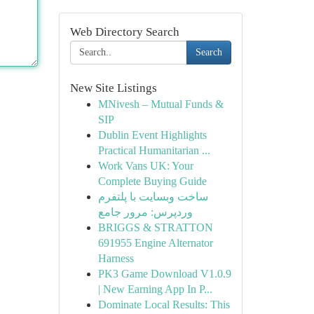
Web Directory Search
Search
New Site Listings
MNivesh – Mutual Funds &
SIP
Dublin Event Highlights
Practical Humanitarian ...
Work Vans UK: Your
Complete Buying Guide
ساخت وبسایت با پلتفرم
وردپرس: مرور جامع
BRIGGS & STRATTON
691955 Engine Alternator
Harness
PK3 Game Download V1.0.9
| New Earning App In P...
Dominate Local Results: This