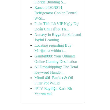
Florida Building S...
Ranco 9530N814
Refrigerator Cooler Control
W/Sl...
Phân Tích Lô VIP Ngày Dự
Đoán Chi Tiết & Th...
Nursery in Rigga for Safe and
Joyful Learning
Locating regarding Buy
Marijuana within t...
Gambit888: Your Ultimate
Online Gaming Destination
AI Dropshipping: The Total
Keyword Handb...
Miroil 40L Bucket & Oil
Filter Pot W/Lid
İPTV Bayiliği: Karlı Bir
Yatırım mı?