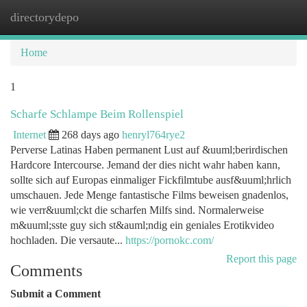
directorydepo
Togg
navi
Home
1
Scharfe Schlampe Beim Rollenspiel
Internet
268 days ago
henryl764rye2
Perverse Latinas Haben permanent Lust auf &uuml;berirdischen
Hardcore Intercourse. Jemand der dies nicht wahr haben kann,
sollte sich auf Europas einmaliger Fickfilmtube ausf&uuml;hrlich
umschauen. Jede Menge fantastische Films beweisen gnadenlos,
wie verr&uuml;ckt die scharfen Milfs sind. Normalerweise
m&uuml;sste guy sich st&auml;ndig ein geniales Erotikvideo
hochladen. Die versaute...
https://pornokc.com/
Report this page
Comments
Submit a Comment