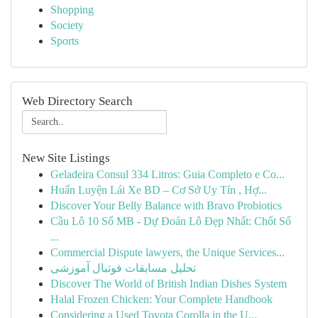
Shopping
Society
Sports
Web Directory Search
New Site Listings
Geladeira Consul 334 Litros: Guia Completo e Co...
Huấn Luyện Lái Xe BD – Cơ Sở Uy Tín , Hợ...
Discover Your Belly Balance with Bravo Probiotics
Cầu Lô 10 Số MB - Dự Đoán Lô Đẹp Nhất: Chốt Số
...
Commercial Dispute lawyers, the Unique Services...
تحلیل مسابقات فوتبال آموزشی
Discover The World of British Indian Dishes System
Halal Frozen Chicken: Your Complete Handbook
Considering a Used Toyota Corolla in the U...